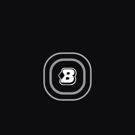
Игровые Шоу
Краш Игры
В тренде
Trending for a reason... Find out why these games are hot
right now.